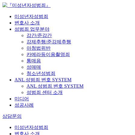
미성년자성범죄
변호사 소개
성범죄 업무분야
강간/준강간
강제추행/준강제추행
아청법위반
카메라등이용촬영죄
통매음
성매매
청소년성범죄
ANL 성범죄 변호 SYSTEM
ANL 성범죄 변호 SYSTEM
성범죄 센터 소개
미디어
성공사례
상담문의
미성년자성범죄
변호사 소개