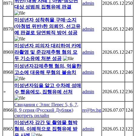
위반) 대응 사례｜아동·청소년
8971
admin
2026.05.12
250
대상 성범죄 집행유예 판결
미성년자 성착취물 구매·소지
(아청법 위반)한 의뢰인, 선고유
8970
admin
2026.05.12
249
예 판결로 당연퇴직 방어 성공
미성년자 피의자 대리하여 카메
8969
라촬영 및 준강제추행 혐의 모
admin
2026.05.12
247
두 기소유예 처분 성공
미성년자강제추행 혐의, 억울한
8968
admin
2026.05.12
246
고소에 대응해 무혐의 불송치
미성년자임을 알고 수차례 성매
»
admin
2026.05.12
236
수 했음에도, 집행유예 선처
Свидания с Элис Перес 5, 6, 7,
8966
8, 9 серия (Русский Дубляж)
re@bv.hg
2026.07.07
124
смотреть онлайн
미성년자 강간 및 촬영물 협박
8965
혐의, 이례적으로 집행유예 받
admin
2026.05.12
122
은 사례