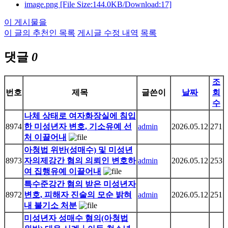
image.png
[File Size:144.0KB/Download:17]
이 게시물을
이 글의 추천인 목록
게시글 수정 내역
목록
댓글
0
조
번호
제목
글쓴이
날짜
회
수
나체 상태로 여자화장실에 침입
8974
한 미성년자 변호, 기소유예 선
admin
2026.05.12
271
처 이끌어내
아청법 위반(성매수) 및 미성년
8973
자의제강간 혐의 의뢰인 변호하
admin
2026.05.12
253
여 집행유예 이끌어내
특수준강간 혐의 받은 미성년자
8972
변호, 피해자 진술의 모순 밝혀
admin
2026.05.12
251
내 불기소 처분
미성년자 성매수 혐의(아청법