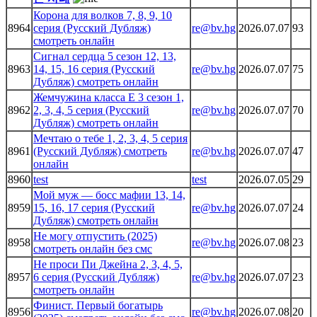
Корона для волков 7, 8, 9, 10
8964
серия (Русский Дубляж)
re@bv.hg
2026.07.07
93
смотреть онлайн
Сигнал сердца 5 сезон 12, 13,
8963
14, 15, 16 серия (Русский
re@bv.hg
2026.07.07
75
Дубляж) смотреть онлайн
Жемчужина класса Е 3 сезон 1,
8962
2, 3, 4, 5 серия (Русский
re@bv.hg
2026.07.07
70
Дубляж) смотреть онлайн
Мечтаю о тебе 1, 2, 3, 4, 5 серия
8961
(Русский Дубляж) смотреть
re@bv.hg
2026.07.07
47
онлайн
8960
test
test
2026.07.05
29
Мой муж — босс мафии 13, 14,
8959
15, 16, 17 серия (Русский
re@bv.hg
2026.07.07
24
Дубляж) смотреть онлайн
Не могу отпустить (2025)
8958
re@bv.hg
2026.07.08
23
смотреть онлайн без смс
Не проси Пи Джейна 2, 3, 4, 5,
8957
6 серия (Русский Дубляж)
re@bv.hg
2026.07.07
23
смотреть онлайн
Финист. Первый богатырь
8956
re@bv.hg
2026.07.08
20