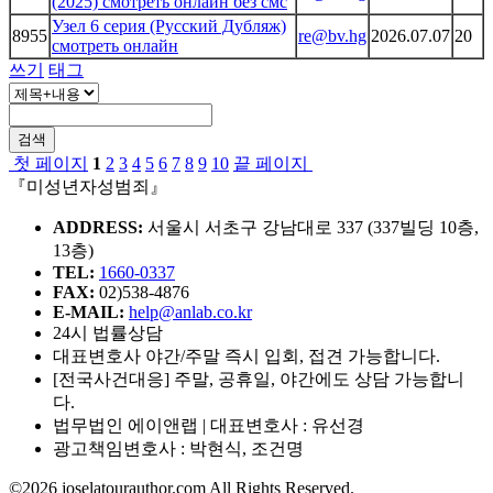
(2025) смотреть онлайн без смс
Узел 6 серия (Русский Дубляж)
8955
re@bv.hg
2026.07.07
20
смотреть онлайн
쓰기
태그
검색
첫 페이지
1
2
3
4
5
6
7
8
9
10
끝 페이지
『미성년자성범죄』
ADDRESS:
서울시 서초구 강남대로 337 (337빌딩 10층,
13층)
TEL:
1660-0337
FAX:
02)538-4876
E-MAIL:
help@anlab.co.kr
24시 법률상담
대표변호사 야간/주말 즉시 입회, 접견 가능합니다.
[전국사건대응] 주말, 공휴일, 야간에도 상담 가능합니
다.
법무법인 에이앤랩 | 대표변호사 : 유선경
광고책임변호사 : 박현식, 조건명
©2026 joselatourauthor.com All Rights Reserved.