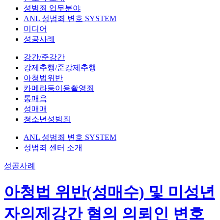
성범죄 업무분야
ANL 성범죄 변호 SYSTEM
미디어
성공사례
강간/준강간
강제추행/준강제추행
아청법위반
카메라등이용촬영죄
통매음
성매매
청소년성범죄
ANL 성범죄 변호 SYSTEM
성범죄 센터 소개
성공사례
아청법 위반(성매수) 및 미성년
자의제강간 혐의 의뢰인 변호