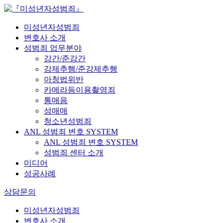
미성년자성범죄
변호사 소개
성범죄 업무분야
강간/준강간
강제추행/준강제추행
아청법위반
카메라등이용촬영죄
통매음
성매매
청소년성범죄
ANL 성범죄 변호 SYSTEM
ANL 성범죄 변호 SYSTEM
성범죄 센터 소개
미디어
성공사례
상담문의
미성년자성범죄
변호사 소개