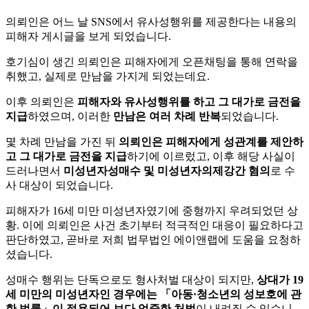
의뢰인은 어느 날 SNS에서 유사성행위를 제공한다는 내용의
피해자 게시글을 보게 되었습니다.
호기심이 생긴 의뢰인은 피해자에게 오픈채팅을 통해 연락을
취했고, 실제로 만남을 가지게 되었는데요.
이후 의뢰인은
피해자와 유사성행위를 하고 그 대가로 금전을
지급
하였으며, 이러한
만남은 여러 차례 반복
되었습니다.
몇 차례 만남을 가진 뒤
의뢰인은 피해자에게 성관계를 제안하
고 그 대가로 금전을 지급
하기에 이르렀고, 이후 해당 사실이
드러나면서
미성년자성매수 및 미성년자의제강간 혐의
로 수
사 대상이 되었습니다.
피해자가 16세 미만 미성년자였기에 중형까지 우려되었던 상
황. 이에 의뢰인은 사건 초기부터 적극적인 대응이 필요하다고
판단하였고, 곧바로 저희 법무법인 에이앤랩에 도움을 요청하
셨습니다.
성매수 행위는 단독으로도 형사처벌 대상이 되지만,
상대가 19
세 미만의 미성년자인 경우에는 「아동·청소년의 성보호에 관
한 법률」이 적용되어 보다 엄중한 처벌
이 내려질 수 있습니