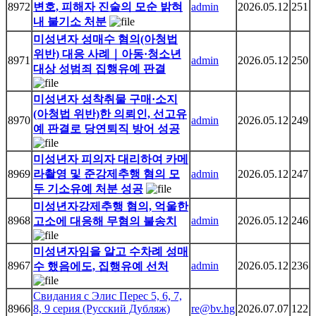
8972
변호, 피해자 진술의 모순 밝혀
admin
2026.05.12
251
내 불기소 처분
미성년자 성매수 혐의(아청법
위반) 대응 사례｜아동·청소년
8971
admin
2026.05.12
250
대상 성범죄 집행유예 판결
미성년자 성착취물 구매·소지
(아청법 위반)한 의뢰인, 선고유
8970
admin
2026.05.12
249
예 판결로 당연퇴직 방어 성공
미성년자 피의자 대리하여 카메
8969
라촬영 및 준강제추행 혐의 모
admin
2026.05.12
247
두 기소유예 처분 성공
미성년자강제추행 혐의, 억울한
8968
admin
2026.05.12
246
고소에 대응해 무혐의 불송치
미성년자임을 알고 수차례 성매
8967
admin
2026.05.12
236
수 했음에도, 집행유예 선처
Свидания с Элис Перес 5, 6, 7,
8966
8, 9 серия (Русский Дубляж)
re@bv.hg
2026.07.07
122