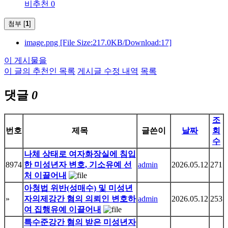
비추천 0
첨부 [
1
]
image.png
[File Size:217.0KB/Download:17]
이 게시물을
이 글의 추천인 목록
게시글 수정 내역
목록
댓글
0
조
번호
제목
글쓴이
날짜
회
수
나체 상태로 여자화장실에 침입
8974
한 미성년자 변호, 기소유예 선
admin
2026.05.12
271
처 이끌어내
아청법 위반(성매수) 및 미성년
»
자의제강간 혐의 의뢰인 변호하
admin
2026.05.12
253
여 집행유예 이끌어내
특수준강간 혐의 받은 미성년자