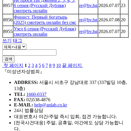
Не проси Пи Джейна 2, 3, 4, 5,
8957
6 серия (Русский Дубляж)
re@bv.hg
2026.07.07
23
смотреть онлайн
Финист. Первый богатырь
8956
re@bv.hg
2026.07.08
20
(2025) смотреть онлайн без смс
Узел 6 серия (Русский Дубляж)
8955
re@bv.hg
2026.07.07
20
смотреть онлайн
쓰기
태그
검색
첫 페이지
1
2
3
4
5
6
7
8
9
10
끝 페이지
『미성년자성범죄』
ADDRESS:
서울시 서초구 강남대로 337 (337빌딩 10층,
13층)
TEL:
1660-0337
FAX:
02)538-4876
E-MAIL:
help@anlab.co.kr
24시 법률상담
대표변호사 야간/주말 즉시 입회, 접견 가능합니다.
[전국사건대응] 주말, 공휴일, 야간에도 상담 가능합니
다.