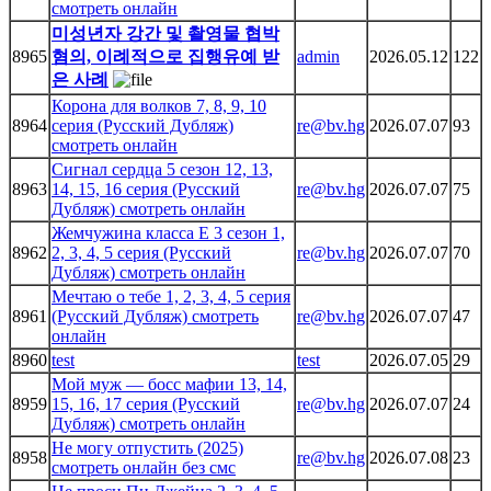
смотреть онлайн
미성년자 강간 및 촬영물 협박
8965
혐의, 이례적으로 집행유예 받
admin
2026.05.12
122
은 사례
Корона для волков 7, 8, 9, 10
8964
серия (Русский Дубляж)
re@bv.hg
2026.07.07
93
смотреть онлайн
Сигнал сердца 5 сезон 12, 13,
8963
14, 15, 16 серия (Русский
re@bv.hg
2026.07.07
75
Дубляж) смотреть онлайн
Жемчужина класса Е 3 сезон 1,
8962
2, 3, 4, 5 серия (Русский
re@bv.hg
2026.07.07
70
Дубляж) смотреть онлайн
Мечтаю о тебе 1, 2, 3, 4, 5 серия
8961
(Русский Дубляж) смотреть
re@bv.hg
2026.07.07
47
онлайн
8960
test
test
2026.07.05
29
Мой муж — босс мафии 13, 14,
8959
15, 16, 17 серия (Русский
re@bv.hg
2026.07.07
24
Дубляж) смотреть онлайн
Не могу отпустить (2025)
8958
re@bv.hg
2026.07.08
23
смотреть онлайн без смс