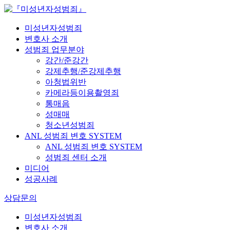
미성년자성범죄
변호사 소개
성범죄 업무분야
강간/준강간
강제추행/준강제추행
아청법위반
카메라등이용촬영죄
통매음
성매매
청소년성범죄
ANL 성범죄 변호 SYSTEM
ANL 성범죄 변호 SYSTEM
성범죄 센터 소개
미디어
성공사례
상담문의
미성년자성범죄
변호사 소개