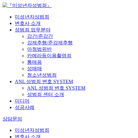
미성년자성범죄
변호사 소개
성범죄 업무분야
강간/준강간
강제추행/준강제추행
아청법위반
카메라등이용촬영죄
통매음
성매매
청소년성범죄
ANL 성범죄 변호 SYSTEM
ANL 성범죄 변호 SYSTEM
성범죄 센터 소개
미디어
성공사례
상담문의
미성년자성범죄
변호사 소개