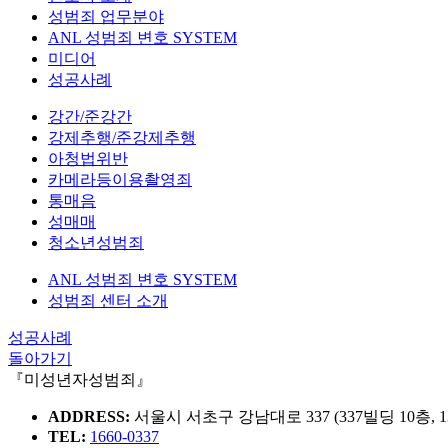
성범죄 업무분야
ANL 성범죄 변호 SYSTEM
미디어
성공사례
강간/준강간
강제추행/준강제추행
아청법위반
카메라등이용촬영죄
통매음
성매매
청소년성범죄
ANL 성범죄 변호 SYSTEM
성범죄 센터 소개
성공사례
돌아가기
『미성년자성범죄』
ADDRESS:
서울시 서초구 강남대로 337 (337빌딩 10층, 1
TEL:
1660-0337