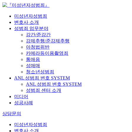
미성년자성범죄
변호사 소개
성범죄 업무분야
강간/준강간
강제추행/준강제추행
아청법위반
카메라등이용촬영죄
통매음
성매매
청소년성범죄
ANL 성범죄 변호 SYSTEM
ANL 성범죄 변호 SYSTEM
성범죄 센터 소개
미디어
성공사례
상담문의
미성년자성범죄
변호사 소개