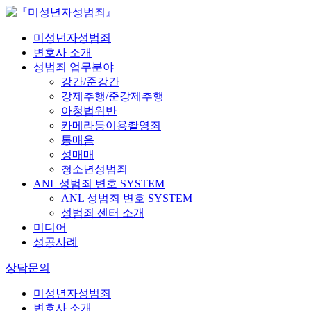
미성년자성범죄
변호사 소개
성범죄 업무분야
강간/준강간
강제추행/준강제추행
아청법위반
카메라등이용촬영죄
통매음
성매매
청소년성범죄
ANL 성범죄 변호 SYSTEM
ANL 성범죄 변호 SYSTEM
성범죄 센터 소개
미디어
성공사례
상담문의
미성년자성범죄
변호사 소개