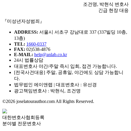
조건명, 박현식 변호사
긴급 현장 대응
『미성년자성범죄』
ADDRESS:
서울시 서초구 강남대로 337 (337빌딩 10층,
13층)
TEL:
1660-0337
FAX:
02)538-4876
E-MAIL:
help@anlab.co.kr
24시 법률상담
대표변호사 야간/주말 즉시 입회, 접견 가능합니다.
[전국사건대응] 주말, 공휴일, 야간에도 상담 가능합니
다.
법무법인 에이앤랩 | 대표변호사 : 유선경
광고책임변호사 : 박현식, 조건명
©2026 joselatourauthor.com All Rights Reserved.
대한변호사협회등록
분야별 전문변호사